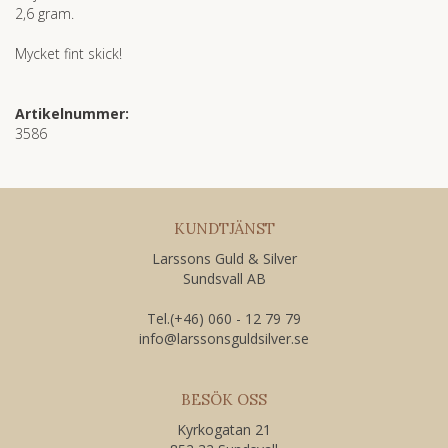
2,6 gram.
Mycket fint skick!
Artikelnummer:
3586
KUNDTJÄNST
Larssons Guld & Silver
Sundsvall AB
Tel.(+46) 060 - 12 79 79
​info@larssonsguldsilver.se
BESÖK OSS
Kyrkogatan 21