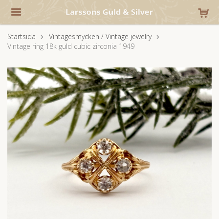
Startsida
Vintagesmycken / Vintage jewelry
Vintage ring 18k guld cubic zirconia 1949