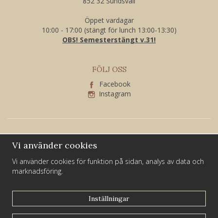
852 32 Sundsvall
Öppet vardagar
10:00 - 17:00 (stängt för lunch 13:00-13:30)
OBS! Semesterstängt v.31!
FÖLJ OSS
Facebook
Instagram
Vi använder cookies
Vi använder cookies för funktion på sidan, analys av data och
marknadsföring.
Larssons Guld och Silver är ett familjeföretag som har varit verksamt i
Sundsvall i över 40 år.
Inställningar
Du hittar oss på Kyrkogatan 21 i centrala Sundsvall.