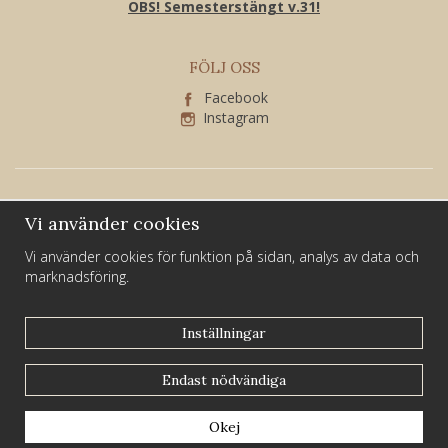
OBS! Semesterstängt v.31!
FÖLJ OSS
Facebook
Instagram
Vi använder cookies
Vi använder cookies för funktion på sidan, analys av data och
marknadsföring.
Larssons Guld och Silver är ett familjeföretag som har varit verksamt i
Sundsvall i över 40 år.
Inställningar
Du hittar oss på Kyrkogatan 21 i centrala Sundsvall.
Endast nödvändiga
Drift & produktion:
Wikinggruppen
Okej