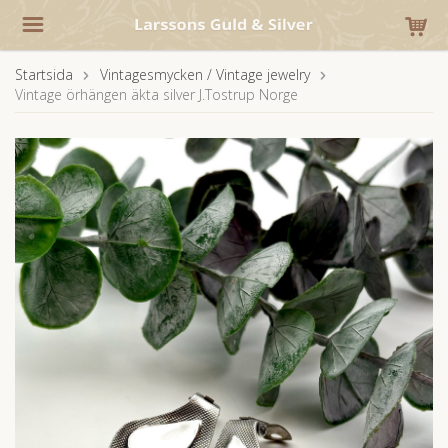
Startsida
Vintagesmycken / Vintage jewelry
Vintage örhängen äkta silver J.Tostrup Norge