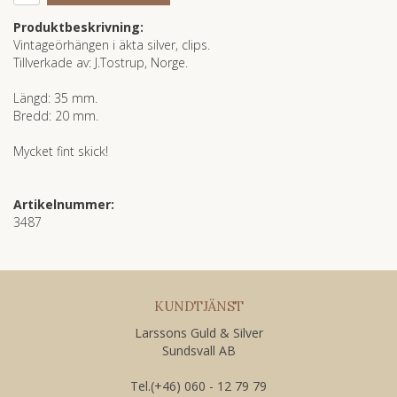
Produktbeskrivning:
Vintageörhängen i äkta silver, clips.
Tillverkade av: J.Tostrup, Norge.
Längd: 35 mm.
Bredd: 20 mm.
Mycket fint skick!
Artikelnummer:
3487
KUNDTJÄNST
Larssons Guld & Silver
Sundsvall AB
Tel.(+46) 060 - 12 79 79