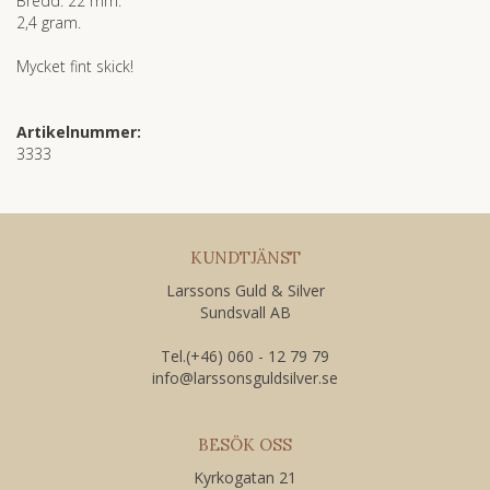
Bredd: 22 mm.
2,4 gram.
Mycket fint skick!
Artikelnummer:
3333
KUNDTJÄNST
Larssons Guld & Silver
Sundsvall AB
Tel.(+46) 060 - 12 79 79
​info@larssonsguldsilver.se
BESÖK OSS
Kyrkogatan 21