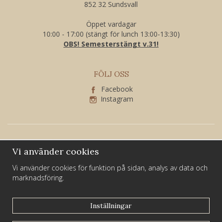
852 32 Sundsvall
Öppet vardagar
10:00 - 17:00 (stängt för lunch 13:00-13:30)
OBS! Semesterstängt v.31!
FÖLJ OSS
Facebook
Instagram
Vi använder cookies
Vi använder cookies för funktion på sidan, analys av data och
marknadsföring.
Larssons Guld och Silver är ett familjeföretag som har varit verksamt i
Sundsvall i över 40 år.
Inställningar
Du hittar oss på Kyrkogatan 21 i centrala Sundsvall.