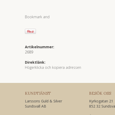
Artikelnummer:
2689
Direktlänk:
Högerklicka och kopiera adressen
KUNDTJÄNST
BESÖK OSS
Larssons Guld & Silver
Kyrkogatan 21
Sundsvall AB
852 32 Sundsva