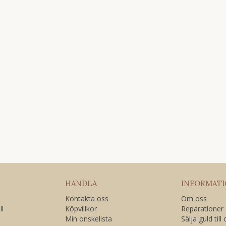
HANDLA
INFORMAT
Kontakta oss
Om oss
ll
Köpvillkor
Reparationer
Min önskelista
Sälja guld till