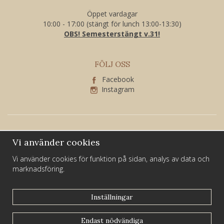
Öppet vardagar
10:00 - 17:00 (stängt för lunch 13:00-13:30)
OBS! Semesterstängt v.31!
FÖLJ OSS
Facebook
Instagram
Vi använder cookies
Vi använder cookies för funktion på sidan, analys av data och
marknadsföring.
Larssons Guld och Silver är ett familjeföretag som har varit verksamt i
Sundsvall i över 40 år.
Inställningar
Du hittar oss på Kyrkogatan 21 i centrala Sundsvall.
Endast nödvändiga