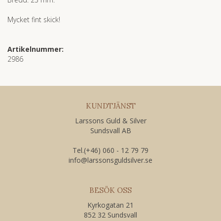
Mycket fint skick!
Artikelnummer:
2986
KUNDTJÄNST
Larssons Guld & Silver
Sundsvall AB
Tel.(+46) 060 - 12 79 79
​info@larssonsguldsilver.se
BESÖK OSS
Kyrkogatan 21
852 32 Sundsvall