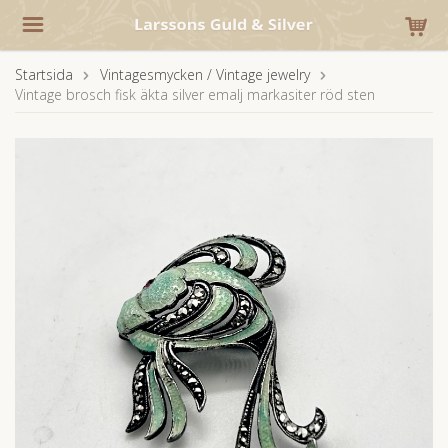
Startsida
Vintagesmycken / Vintage jewelry
Vintage brosch fisk äkta silver emalj markasiter röd sten