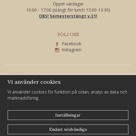
Öppet vardagar
10:00 - 17:00 (stängt för lunch 13:00-13:30)
OBS! Semesterstängt v.31!
FÖLJ OSS
Facebook
Instagram
Vi använder cookies
Vi använder cookies för funktion på sidan, analys av data och
marknadsföring.
Larssons Guld och Silver är ett familjeföretag som har varit verksamt i
Sundsvall i över 40 år.
Inställningar
Du hittar oss på Kyrkogatan 21 i centrala Sundsvall.
Endast nödvändiga