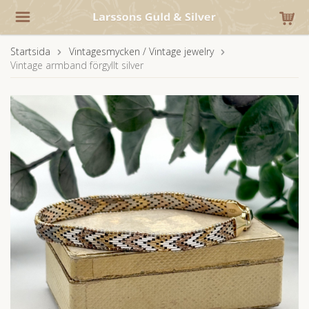
Startsida
Vintagesmycken / Vintage jewelry
Vintage armband förgyllt silver