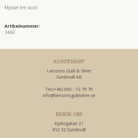
Mycket fint skick!
Artikelnummer:
3466
KUNDTJÄNST
Larssons Guld & Silver
Sundsvall AB
Tel.(+46) 060 - 12 79 79
​info@larssonsguldsilver.se
BESÖK OSS
Kyrkogatan 21
852 32 Sundsvall