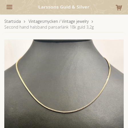
Startsida
Vintagesmycken / Vintage jewelry
Second hand halsband pansarlänk 18k guld 3,2g