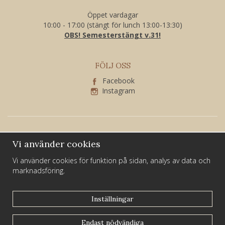
Öppet vardagar
10:00 - 17:00 (stängt för lunch 13:00-13:30)
OBS! Semesterstängt v.31!
FÖLJ OSS
Facebook
Instagram
Vi använder cookies
Vi använder cookies för funktion på sidan, analys av data och
marknadsföring.
Larssons Guld och Silver är ett familjeföretag som har varit verksamt i
Sundsvall i över 40 år.
Inställningar
Du hittar oss på Kyrkogatan 21 i centrala Sundsvall.
Endast nödvändiga