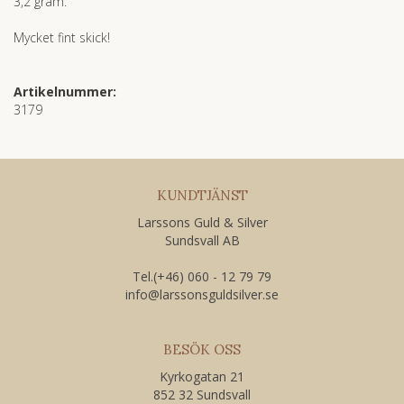
3,2 gram.
Mycket fint skick!
Artikelnummer:
3179
KUNDTJÄNST
Larssons Guld & Silver
Sundsvall AB
Tel.(+46) 060 - 12 79 79
​info@larssonsguldsilver.se
BESÖK OSS
Kyrkogatan 21
852 32 Sundsvall