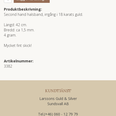
Produktbeskrivning:
Second hand halsband, irrgång i 18 karats guld.
Längd: 42 cm.
Bredd: ca 1,5 mm.
4 gram.
Mycket fint skick!
Artikelnummer:
3382
KUNDTJÄNST
Larssons Guld & Silver
Sundsvall AB
Tel.(+46) 060 - 12 79 79