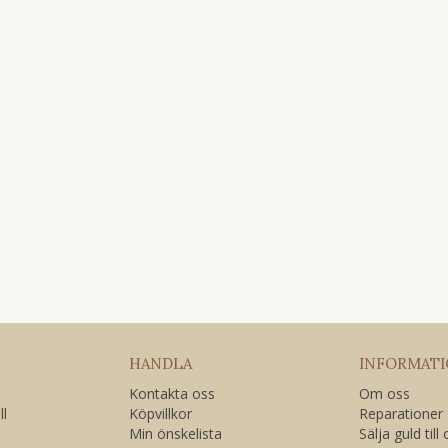
HANDLA
INFORMAT
Kontakta oss
Om oss
ll
Köpvillkor
Reparationer
Min önskelista
Sälja guld till