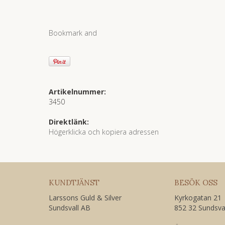
Artikelnummer:
3450
Direktlänk:
Högerklicka och kopiera adressen
KUNDTJÄNST
BESÖK OSS
Larssons Guld & Silver
Kyrkogatan 21
Sundsvall AB
852 32 Sundsva