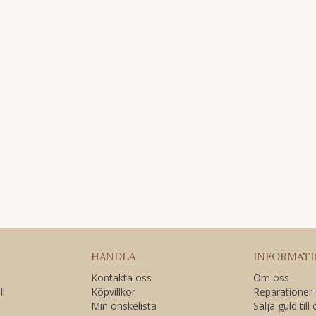
HANDLA
INFORMAT
Kontakta oss
Om oss
ll
Köpvillkor
Reparationer
Min önskelista
Sälja guld till