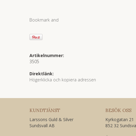
Artikelnummer:
3505
Direktlänk:
Högerklicka och kopiera adressen
KUNDTJÄNST
BESÖK OSS
Larssons Guld & Silver
Kyrkogatan 21
Sundsvall AB
852 32 Sundsva