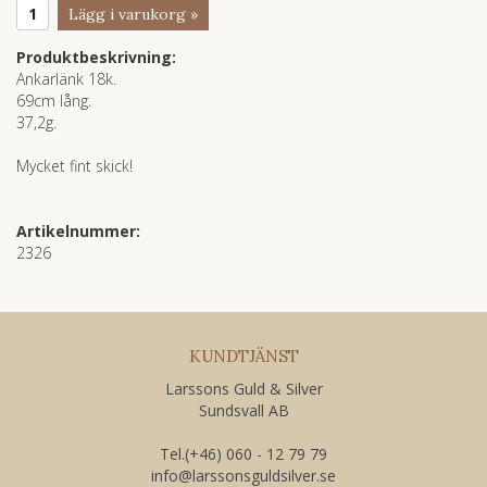
Lägg i varukorg »
Produktbeskrivning:
Ankarlänk 18k.
69cm lång.
37,2g.
Mycket fint skick!
Artikelnummer:
2326
KUNDTJÄNST
Larssons Guld & Silver
Sundsvall AB
Tel.(+46) 060 - 12 79 79
​info@larssonsguldsilver.se